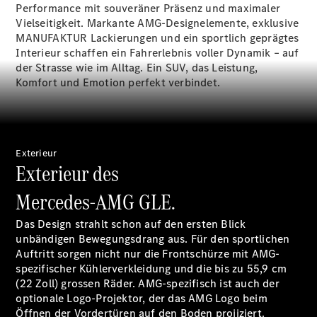
Performance mit souveräner Präsenz und maximaler
&
Vielseitigkeit. Markante AMG-Designelemente, exklusive
Garantie
MANUFAKTUR Lackierungen und ein sportlich geprägtes
Interieur schaffen ein Fahrerlebnis voller Dynamik – auf
der Strasse wie im Alltag. Ein SUV, das Leistung,
Komfort und Emotion perfekt verbindet.
Exterieur
Exterieur des
Mercedes-AMG GLE.
Übersicht
Reparatur
Das Design strahlt schon auf den ersten Blick
Service &
unbändigen Bewegungsdrang aus. Für den sportlichen
Garantie
Auftritt sorgen nicht nur die Frontschürze mit AMG-
Rückrufe
spezifischer Kühlerverkleidung und die bis zu 55,9 cm
Ersatzteile
(22 Zoll) grossen Räder. AMG-spezifisch ist auch der
Accessories
optionale Logo-Projektor, der das AMG Logo beim
Öffnen der Vordertüren auf den Boden projiziert.