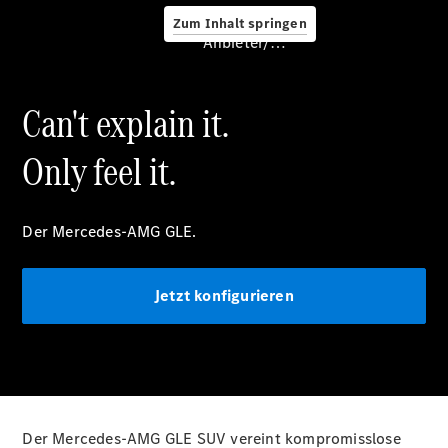
Service &
Zum Inhalt springen
Zubehör
Anbieter/Datenschutz
Can't explain it.
Only feel it.
Servicetermin
buchen
Der Mercedes-AMG GLE.
Digitale
Extras
Unterwegs
Jetzt konfigurieren
laden
Pannen- &
Unfallhilfe
Räder &
Reifen
Wartung,
Der Mercedes-AMG GLE SUV vereint kompromisslose
Reparatur