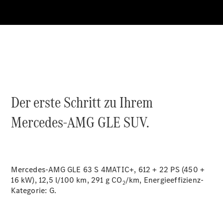
Über uns
Unternehmen
Ansprechpartner
Der erste Schritt zu Ihrem
Standort &
Öffnungszeiten
Mercedes-AMG GLE SUV.
Jobs &
Karriere
News
Mercedes-AMG GLE 63 S 4MATIC+, 612 + 22 PS (450 +
Kontaktformular
16 kW), 12,5 l/100 km, 291 g CO
/km, Energieeffizienz-
Servicetermin
2
Kategorie:
G.
buchen