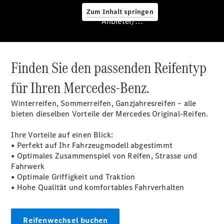
Service &
Zum Inhalt springen
Zubehör
Anbieter/Datenschutz
Finden Sie den passenden Reifentyp
für Ihren Mercedes-Benz.
Winterreifen, Sommerreifen, Ganzjahresreifen – alle
Servicetermin
bieten dieselben Vorteile der Mercedes Original-Reifen.
buchen
Digitale
Ihre Vorteile auf einen Blick:
Extras
• Perfekt auf Ihr Fahrzeugmodell abgestimmt
Unterwegs
• Optimales Zusammenspiel von Reifen, Strasse und
laden
Fahrwerk
Pannen- &
• Optimale Griffigkeit und Traktion
Unfallhilfe
• Hohe Qualität und komfortables Fahrverhalten
Räder &
Reifen
Wartung,
Reparatur
Reifenwechsel buchen