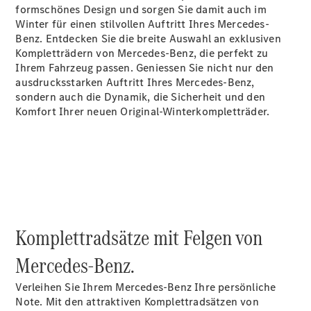
formschönes Design und sorgen Sie damit auch im
Über uns
Winter für einen stilvollen Auftritt Ihres Mercedes-
Benz. Entdecken Sie die breite Auswahl an exklusiven
Kompletträdern von Mercedes-Benz, die perfekt zu
Ihrem Fahrzeug passen. Geniessen Sie nicht nur den
ausdrucksstarken Auftritt Ihres Mercedes-Benz,
sondern auch die Dynamik, die Sicherheit und den
Komfort Ihrer neuen Original-Winterkompletträder.
Unternehmen
Ansprechpartner
Standort &
Öffnungszeiten
Jobs &
Karriere
News
Komplettradsätze mit Felgen von
Kontaktformular
Servicetermin
Mercedes-Benz.
buchen
Verleihen Sie Ihrem Mercedes-Benz Ihre persönliche
Note. Mit den attraktiven Komplettradsätzen von